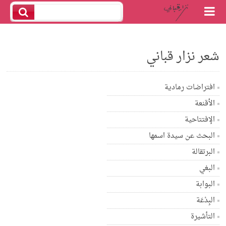
شعر نزار قباني
افتراضات رمادية
الأقنعة
الإفتتاحية
البحث عن سيدة اسمها
البرتقالة
البغي
البوابة
البِدْعَة
التأشيرة