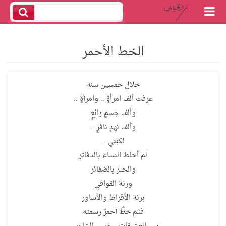
الخط الأحمر
خلال خمسين سنه
عرفت ألف امرأةٍ .. وامرأةٍ ..
وألف جسمٍ رائعٍ
وألف نهدٍ نافرٍ ..
لكنني ..
لم أخلط النساء بالدفاتر
والحبر بالضفائر
ورنة القوافي
برنة الأقراط والأساور
فثم خطٌ أحمرٌ رسمته