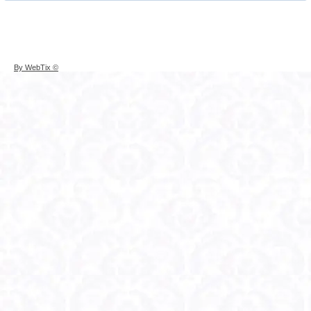
© By WebTix