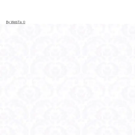
© By WebTix