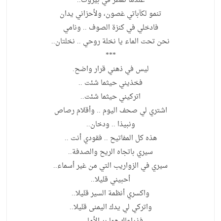
عندما تمطر في بيروت..
تنمو لكآباتي غصون، ولأحزاني يدان
فادخلي في كنزة الصوف .. ونامي
نحن تحت الماء يا نخلة روحي .. نخلتان..
***
ليس في ذهني قرار واضح.
فخذيني حيثما شئت ..
اتركيني حيثما شئت..
اشتري لي صحف اليوم .. وأقلام رصاص
ونبيذا .. ودخان..
هذه كل المفاتيح .. فقودي أنت ..
سيري باتجاه الريح والصدفة..
سيري في الزواريب التي من غير أسماء..
أحبيني قليلا..
واكسري أنظمة السير قليلا..
واتركي لي يدك اليمنى قليلا..