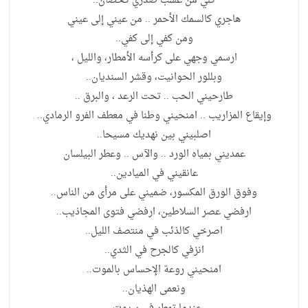
كلي من عشب صدري كحصان..
هاجري كالسمك الأحمر .. من عيني إلى عيني
ومن كفي إلى كفي..
ارسمي وجهي على كرأسه الأمطار، والليل ،
وبللور الحوانيت، وقشر السنديان..
طارحيني الحب .. تحت الرعد ، والبرق ..
وإيقاع المزاريب .. امنحيني وطنا في معطف الفرو الرمادي..
اصلبيني بين نهديك مسيحا..
عمديني بمياه الورد .. والآس .. وعطر البيلسان
عانقيني في الميادين..
وفوق الورق المكسور، ضميني على مرأى من الناس..
ارفضي عصر السلاطين، ارفضي فتوى المجاذيب..
اصرخي كالذئب في منتصف الليل..
انزفي كالجرح في الثدي..
امنحيني روعة الإحساس بالموت..
ونعمى الهذيان..