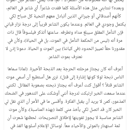
يخص بها الله مخلوقاته من الشعراء ؟ ثم، ماذا يعني الشاعر قبل الموت
وبعده؟ تنتابني مثل هذه الأسئلة كلما فقدت شاعراً. أي شاعر في العالم،
كأنهم أًصدقائي أو جيراني الذين أتبادل معهم التحية كل صباح لكي
يكتمل وجودي في العالم. وعندما يكون الشاعر قريباً إلى درجة نزار قباني
فإن التأمل المقلق سيبلغ مداه وتطرفه. ساعتها أتذكر فيلسوفاً قال ذات
مرة أنه (ليس من الحكمة التأمل في الموت، بل في الحياة)، وكأن في
مقدورنا حقاً تمييز الحدود (في كياننا) بين الموت و الحياة. دعونا إذن لا
نعترف بموت الشاعر.
أعرف أنه كان يجتاز مرحلته الحرجة بعد الذبحة الأخيرة. (لماذا سماها
الناس ذبحة لولا كونها إشارة إلى قتل). ترى هل أستطيع أن أسمي موت
الشاعر قتلاً ؟ أقول كنت أعرف أنه يجتاز ذبحته بصعوبة المقاتل. لكنني
عندما سمعت الخبر ارتبكت لدرجة أنني أوشكت على التدهور في الضحك
المذعور، كمن لا يريد أن يقبل الفكرة. وأقسى ما في الأمر أن الذي نقل لي
الخبر كان قد اتصل لكي يأخذ مني كلمة (بهذه المناسبة)، وكأن موت
الشاعر مناسبة لا يجوز تفويتها لإطلاق التصريحات. لحظتها شعرت أن
ثمة استهتار بالموتى والأحياء معاً. لوسائل الإعلام أسلوبها الفذ في