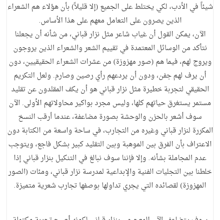
شيئاً في الأدب، لكي يختلط على الجميع (إلا قليلاً) بأن هؤلاء هم الشعراء
الذين يصرون على التعامل معهم على هذا الأساس.
الآن، يمكن القول أن غياب شاعر مثل نزار قباني، من شأنه أن يجعلنا
نتأكد من الوسائل المعتمدة في تقييم الشعر والشعراء الذين يروجون
ويروج لهم، فيما هم (صور مهزوزة) من عشرات الشعراء الحقيقيين، دون
أن يرف لهم جفن، ودون أن يردعهم رأي رصين وصارم. ولعل التكريم
الحقيقي لتجربة خطيرة مثل نزار قباني هو أن يكف المقلدون عن تقليد
مستمر يستغرق حياتهم كلها، وليس مجرد بواكير محاولاتهم الأولى. الآن
سوف أشعر بالحزن والوحشة بصورة مضاعفة، عندما أرقب النسخ
المكررة لنزار قباني وغيره من التجارب، في ساحة واسعة من الكتابة دون
الاعتراف بأن الفرق بين الموهبة وبين التقليد كبير بشكل فاجع، ويتوجب
عدم المجاملة بشأنه. وإلا فإننا سوف نبالغ في التنكيل بنزار قباني إذا
خلطنا بين التجليات الفنية والإبداعية لمدرسة نزار قباني، ومئات (الصور
المهزوزة) لقصائده التي يجري تداولها بوصفها تجارب شعرية متميزة.