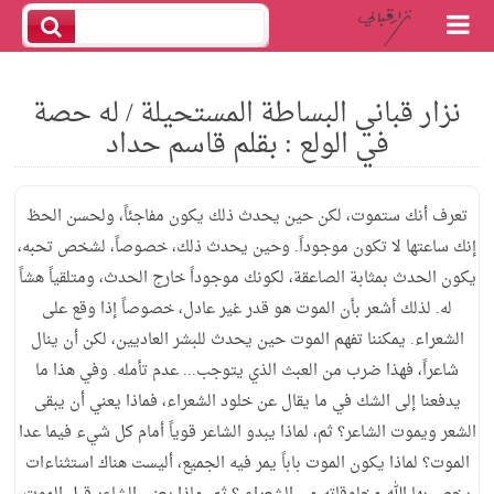
نزار قباني البساطة المستحيلة / له حصة
في الولع : بقلم قاسم حداد
تعرف أنك ستموت، لكن حين يحدث ذلك يكون مفاجئاً، ولحسن الحظ
إنك ساعتها لا تكون موجوداً. وحين يحدث ذلك، خصوصاً، لشخص تحبه،
يكون الحدث بمثابة الصاعقة، لكونك موجوداً خارج الحدث، ومتلقياً هشاً
له. لذلك أشعر بأن الموت هو قدر غير عادل، خصوصاً إذا وقع على
الشعراء. يمكننا تفهم الموت حين يحدث للبشر العاديين، لكن أن ينال
شاعراً، فهذا ضرب من العبث الذي يتوجب... عدم تأمله. وفي هذا ما
يدفعنا إلى الشك في ما يقال عن خلود الشعراء، فماذا يعني أن يبقى
الشعر ويموت الشاعر؟ ثم، لماذا يبدو الشاعر قوياً أمام كل شيء فيما عدا
الموت؟ لماذا يكون الموت باباً يمر فيه الجميع، أليست هناك استثناءات