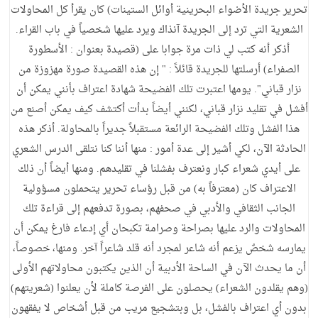
تحرير جريدة الأضواء البحرينية أوائل الستينات) كان يقرأ كل المحاولات
الشعرية التي ترد إلى الجريدة آنذاك ويرد عليها شخصياً في باب القراء.
أذكر أنه كتب لي ذات مرة جوابا على (قصيدة بعنوان : الأسطورة
الصفراء) أرسلتها للجريدة قائلاً : " إن هذه القصيدة صورة مهزوزة من
نزار قباني". يومها اعتبرت تلك الفضيحة شهادة اعتراف بأنني يمكن أن
أفشل في تقليد نزار قباني، لكنني أيضاً بدأت أكتشف كيف يمكن أصنع من
هذا الفشل وتلك الفضيحة الرائعة مستقبلاً جديراً بالمحاولة. أذكر هذه
الحادثة الآن، لكي أشير إلى عدة أمور : منها أننا كنا نتلقى الدرس الشعري
على أيدي شعراء كبار ونعترف بفشلنا في تقليدهم. ومنها أيضاً أن ذلك
الاعتراف كان (معترفاً به) من قبل رؤساء تحرير يتحملون مسؤولية
الجانب الثقافي والأدبي في صحفهم، بصورة تدفعهم إلى قراءة تلك
المحاولات والرد عليها بصراحة وصرامة تكبحان أي إدعاء فارغ يمكن أن
يمارسه شخصٌ يزعم أنه شاعر لمجرد أنه قلد شاعراً آخر. ومنها، خصوصاً،
أن ما يحدث الآن في الساحة الأدبية أن الذين يكتبون محاولاتهم الأولى
(وهم يقلدون الشعراء) يحصلون على الفرصة كاملة لأن يعلنوا (شعريتهم)
بدون أي اعتراف بالفشل، بل وبتشجيع مريب من قبل أشخاص لا يفقهون