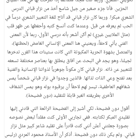
تكويني الشعري. وربما نلت مجداً مضاعفاً إذا صرحت بها في هذا السياق
الحزين. فأنا جزء صغير من جيل شاسع أخذ من نزار قباني الدرس
الشعري مبكرا. وربما كان نزار قباني قد أتاح للغة التعبير الشعري درساً في
الحب لم يعرفه من قبل. وعندما كنت أنسخ كتبه وأحفظها عن ظهر قلب
(مثل الملايين غيري) لم أكن أشعر بأنه درسي الأول، ربما لأن المعنى
الفني يأتي لاحقاً، ويعنيني هنا المعنى الإنساني الغامض (لحظتها)،
والمتصل بشهوة الحرية المكبوتة التي كانت ستينات هذا القرن تدخرها
لجيلنا، وهو يجد في البحث عن آفاق ينطلق بها بعناصر مختلفة تسعفه
للتعبير عن ذاته. نزار قباني كان مكوناً جوهرياً لذواتنا الإنسانية والفنية
بعد تفتح وعي الذات لذاتها. فالذين وجدوا في نزار قباني شخصاً يمس
شغافهم العاطفية، تيسر لهم لاحقاً أن يرقبوه بوله وهو يمس الشغاف
الأخرى بطريقته الغير قابلة للتقليد (دون فضيحة).
أقول دون فضيحة، لكي أشير إلى الفضيحة الرائعة التي قادني إليها
تقليدي المبكر لكتابته. ففي تجاربي الأولى كنت مقلداً لبعض نصوصه
بصورة جعلتني أعلن أنني كنت قادراً على تقليد شاعر كبير مثل نزار
قباني. ولم يكن ذلك دون فضيحة. أذكر أن الأستاذ محمود المردي (رئيس