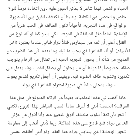
سوف يتضاعف الآن المعجبون بنزار قباني لكونه أصبح تجربة مكتملة
الحياة والشعر. فهذا شاعر لا يمكن العبور عليه دون اتخاذه درساً لنوع
خاص وشخصي من الكتابة. وعلينا أن نكتشف الفرق بين الأسطورة
والواقع في هذه التجربة. فأحياناً تكون المبالغة في الحب ضرباً من
الإساءة، تماماً مثل المبالغة في الموت.. لكي يبدو كما لو أنه نوع من
القتل. أعني أن ثمة من سيمارس قتلاً لنزار قباني عندما يعتبره (آخر
الأنبياء)، أو أنه الشاعر الذي يجب ما قبله وما بعده. لأن هذا الضرب من
المديح من شأنه أن يحول التجربة الحية إلى تمثال من الرخام يتوجب
صقله، خصوصاً إذا عرفنا أن من يحاول أن يصقل القمر سوف يعمل على
تكديره وتشويه طاقة الضوء فيه. ويقيني أن أجمل تكريمٍ لشاعرٍ يموت
سوف يتجلى دائماً في صورة احترام الشاعر الذي يولد.
لماذا أذهب في هذه التداعيات بعيداً عن الرثاء المتوقع في مثل هذا
الموقف؟ الحقيقة أنني لا أعرف تماماً السبب المباشر لهذا النزوع، لكنني
أشعر بأن ثمة أسلوب مختلف أتوق للتعبير عنه وأنا أقول عن حزني
الخاص تجاه فقدٍ فادحٍ على هذه الشاكلة. ربما لأنني أذهب إلى مقاومة
شعور الوحشة الذي ينتابني جراء هذا الفقد. ولو أنني أطلقت لنفسي