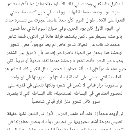
التنكيل بنا، لكنني وجدت في ذلك الأسلوب (احتفاء) مبالغاً فيه بشاعر
يموت توا. وضعت سماعة الهاتف ووقعت في حزن كثيف سلب مني
القدرة على الكلام طوال اليوم. كأن حدثاً غامضاً عجزت عن تفسيره حدث
لي. اليوم الأول كان يوم الحزن. وفي صباح اليوم الثاني بدأ شعور
بالوحشة يسيطر علي، كمن يكتشف فراغا هائلاً في الكون، فثمة شاعر
محدد قد غاب عن الحياة. شاعر خاص لم يعد موجوداً معي. شعور
الوحشة هذا يجعل من الحياة قاصرة عن إقناعنا بأن لا فرق بين الشاعر
وغيره من البشر. فأنت تشعر بالوحشة عندما تفقد صديقاً أو قريباً، لكن
حين تفقد شاعراً فإن المسألة تتجاوز الشخص لتنال الكيان كله. الشاعر هو
الطبيعة التي تضفي على الحياة إنسانيتها وأسطوريتها في آن واحد.
وأسطورية نزار قباني لا تكمن في شعره ولكنها تتجلى في قدرته على
الحضور المتناهي في البساطة المستحيلة، تلك البساطة التي لا يفسرها
سوى كائن شعري مثل نزار قباني شخصياً.
لن أزيده مجداً إذا قلت أنه علمني الدرس الأول في الشعر، لكنها حقيقة
تعنيني بدرجة أشعر بحيويتها في تجربتي، وأدرك وحدي خطورتها في