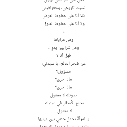
بكى على شراشفي أيلول.
نسيت تاريخي، وجغرافيتي
فلا أنا على خطوط العرض
ولا أنا على خطوط الطول.
2
ومن مراياها
ومن شرايين يدي..
فهل أنا.؟
عن ضجر العالم، يا سيدتي،
مسؤول؟
ماذا جرى؟
ماذا جرى؟
صوتك لا معقول
تجمع الأمطار في عينيك..
لا معقول..
يا امرأةً تحمل حتفي بين عينيها