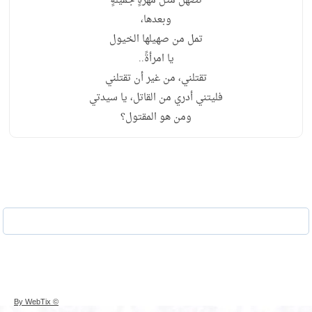
تصهل مثل مهرةٍ جميلةٍ
وبعدها،
تمل من صهيلها الخيول
يا امرأةً..
تقتلني، من غير أن تقتلني
فليتني أدري من القاتل، يا سيدتي
ومن هو المقتول؟
© By WebTix