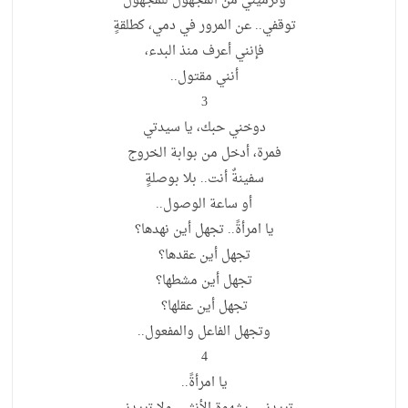
وترميني من المجهول للمجهول
توقفي.. عن المرور في دمي، كطلقةٍ
فإنني أعرف منذ البدء،
أنني مقتول..
3
دوخني حبك، يا سيدتي
فمرة، أدخل من بوابة الخروج
سفينةٌ أنت.. بلا بوصلةٍ
أو ساعة الوصول..
يا امرأةً.. تجهل أين نهدها؟
تجهل أين عقدها؟
تجهل أين مشطها؟
تجهل أين عقلها؟
وتجهل الفاعل والمفعول..
4
يا امرأةً..