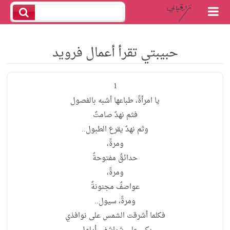
حبيبتي تقرأ أعمال فرويد
1
يا امرأةً، طباعها أشبه بالفصول
فثم نهدٌ صامتٌ
وثم نهدٌ يقرع الطبول..
ومرةً،
حدائقٌ مفتوحةٌ
ومرةً،
عواصفٌ مجنونةٌ
ومرةً، سيول..
فكلما أشرقت الشمس على نوافذي