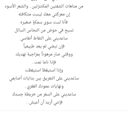
من متاهات الشفتين المكتنزتين.. والشعر الأسود
إن معركتي معك ليست متكافئه
فأنا لست سوى سمكةٍ صغيره
تسبح في حوض من النحاس السائل
ساعديني على التقاط أنفاسي
فإن نبضي لم يعد طبيعياً
ووقتي صار مرهوناً بمزاجية نهديك
فإذا ناما نمت..
وإذا استيقظا استيقظت
ساعديني على التفريق بين بدايات أصابعي
ونهايات عمودك الفقري..
ساعديني على السفر من خريطة جسدك
فإنني أريد أن أعيش...