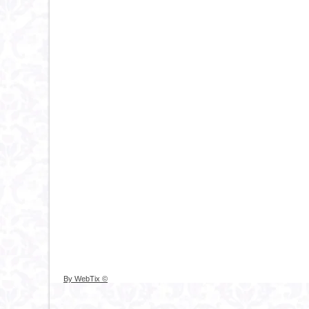
© By WebTix