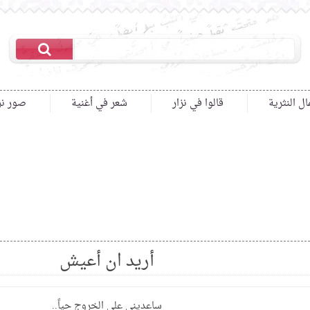
ال النثرية
قالوا في نزار
شعر في أغنية
صور نز
أريد ان أعيش
ساعديني على الخروج حياً..