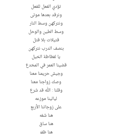
تؤدي الفعل للفعل
ونرقد بعدها موتى
ونتركهن وسط النار
وسط الطين والوحل
قتيلات بلا قتل
بنصف الدرب نتركهن
يا لفظاظة الخيل
قضينا العمر في المخدع
وجيش حريمنا معنا
وصك زواجنا معنا
وقلنا : الله قد شرع
ليالينا موزعه
على زوجاتنا الأربع
هنا شفه
هنا ساق
هنا ظفر