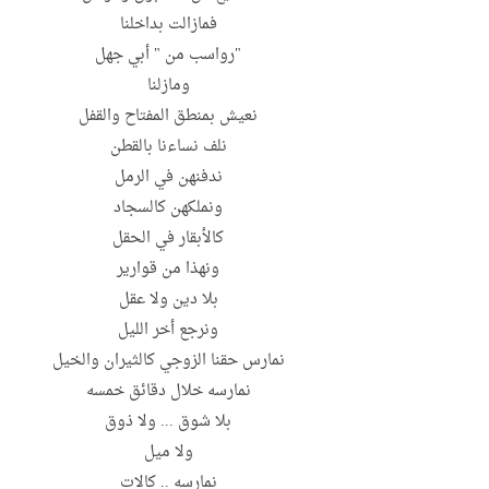
فمازالت بداخلنا
"رواسب من " أبي جهل
ومازلنا
نعيش بمنطق المفتاح والقفل
نلف نساءنا بالقطن
ندفنهن في الرمل
ونملكهن كالسجاد
كالأبقار في الحقل
ونهذا من قوارير
بلا دين ولا عقل
ونرجع أخر الليل
نمارس حقنا الزوجي كالثيران والخيل
نمارسه خلال دقائق خمسه
بلا شوق ... ولا ذوق
ولا ميل
نمارسه .. كالات