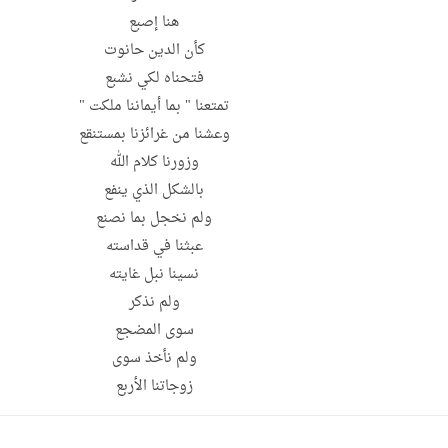
هنا إصبع
كأن الدين حانوت
فتحناه لكي نشبع
تمتعنا " بما أيماننا ملكت "
وعشنا من غرائزنا بمستنقع
وزورنا كلام الله
بالشكل الذي ينفع
ولم نخجل بما نصنع
عبثنا في قداسته
نسينا نبل غايته
ولم نذكر
سوى المضجع
ولم نأخذ سوى
زوجاتنا الأربع