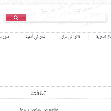
ال النثرية
قالوا في نزار
شعر في أغنية
صور نز
ثقافتنا
فقاقيع من الصابون والوحل