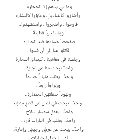
وما في يدهم إلا الحجاره..
وأضاؤوا كالقناديل، وجاؤوا كالبشاره
قاوموا.. وانفجروا.. واستشهدوا..
وبقينا دبباً قطبيةً
صفحت أجسادها ضد الحراره..
قاتلوا عنا إلى أن قتلوا..
وجلسنا في مقاهينا.. كبصاق المحارة
واحدٌ يبحث منا عن تجارة..
واحدٌ.. يطلب ملياراً جديداً..
وزواجاً رابعاً..
ونهوداً صقلتهن الحضارة..
واحدٌ.. يبحث في لندن عن قصرٍ منيفٍ
واحدٌ.. يعمل سمسار سلاح..
واحدٌ.. يطلب في البارات ثاره..
واحدٌ.. بيحث عن عرشٍ وجيشٍ وإمارة..
آه.. يا جيل الخيانات..