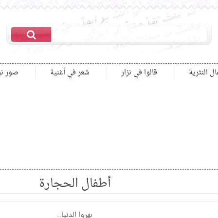
ال النثرية
قالوا في نزار
شعر في أغنية
صور نز
أطفال الحجارة
بهروا الدنيا..