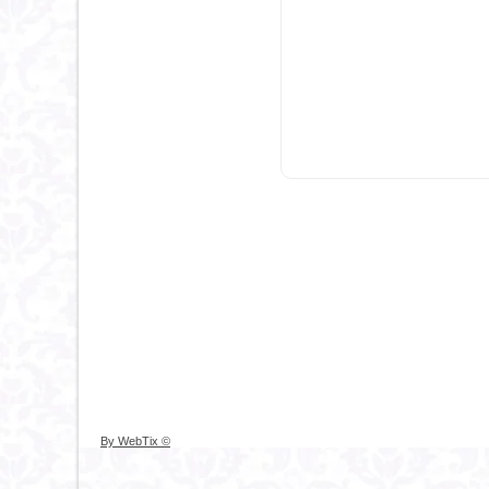
© By WebTix