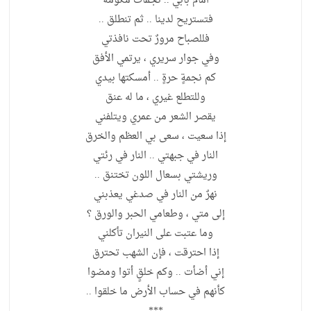
أمام بابي .. نجماتٌ مكومةٌ
فتستريح لدينا .. ثم تنطلق ..
فللصباح مرورٌ تحت نافذتي
وفي جوار سريري ، يرتمي الأفق
كم نجمةٍ حرةٍ .. أمسكتها بيدي
وللتطلع غيري ، ما له عنق
يقصر الشعر من عمري ويتلفني
إذا سعيت ، سعى بي العظم والخرق
النار في جبهتي .. النار في رئتي
وريشتي بسعال اللون تختنق ..
نهرٌ من النار في صدغي يعذبني
إلى متي ، وطعامي الحبر والورق ؟
وما عتبت على النيران تأكلني
إذا احترقت ، فإن الشهب تحترق
إني أضأت .. وكم خلقٍ أتوا ومضوا
كأنهم في حساب الأرض ما خلقوا ..