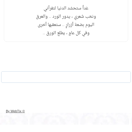
***
غداً ستحشد الدنيا لتقرأني
ونخب شعري ، يدور الورد .. والعرق
اليوم بضعة أزرارٍ .. ستعقبها أخرى
وفي كل عامٍ ، يطلع الورق ..
© By WebTix