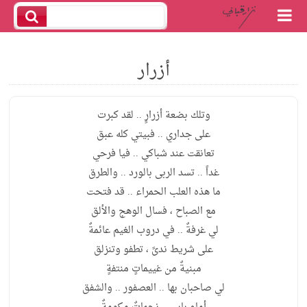
أزرار
وتلك بضعة أزرارٍ .. لقد كبرت
على جداري .. فبيتي كله عبق
تعانقت عند شباكي .. فيا فرحي
غداً .. تسد الربى بالورد .. والطرق
ما هذه العلب الحمراء .. قد فتحت
مع الصباح ، فسال الوهج والألق
لي غرفةٌ .. في دروب الغيم عائمةٌ
على شريط ندىً ، تطفو وتنزلق
مبنيةٌ من غييماتٍ منتفةٍ
لي صاحبان بها .. العصفور .. والشفق