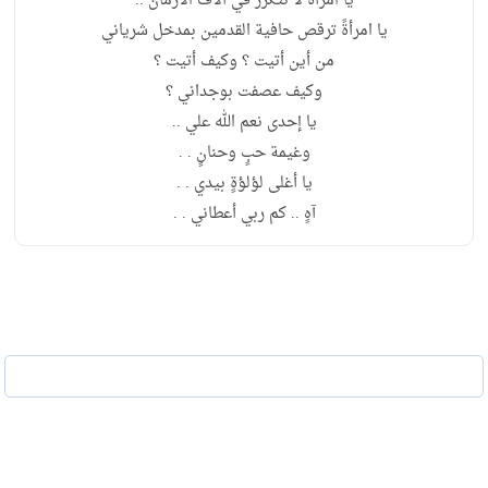
يا امرأةً لا تتكرر في آلاف الأزمان ..
يا امرأةً ترقص حافية القدمين بمدخل شرياني
من أين أتيت ؟ وكيف أتيت ؟
وكيف عصفت بوجداني ؟
يا إحدى نعم الله علي ..
وغيمة حبٍ وحنانٍ . .
يا أغلى لؤلؤةٍ بيدي . .
آهٍ .. كم ربي أعطاني . .