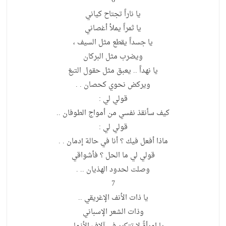
6
يا ناراً تجتاح كياني
يا ثمراً يملأ أغصاني
يا جسداً يقطع مثل السيف ،
ويضرب مثل البركان
يا نهداً .. يعبق مثل حقول التبغ
ويركض نحوي كحصان . .
قولي لي :
كيف سأنقذ نفسي من أمواج الطوفان ..
قولي لي :
ماذا أفعل فيك ؟ أنا في حالة إدمان . .
قولي لي ما الحل ؟ فأشواقي
وصلت لحدود الهذيان .. .
7
يا ذات الأنف الإغريقي ..
وذات الشعر الإسباني