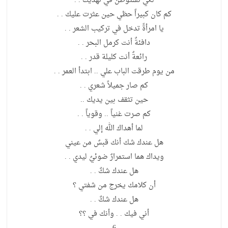
لكي تستوطن في نهديك . .
كم كان كبيراً حظي حين عثرت عليك . .
يا امرأةً تدخل في تركيب الشعر . .
دافئةٌ أنت كرمل البحر . .
رائعةٌ أنت كليلة قدر . .
من يوم طرقت الباب علي .. ابتدأ العمر . .
كم صار جميلاً شعري . .
حين تثقف بين يديك ..
كم صرت غنياً .. وقوياً . .
لما أهداك الله إلي . .
هل عندك شك أنك قبسٌ من عيني
ويداك هما استمرارٌ ضوئيٌ ليدي . .
هل عندك شكٌ . .
أن كلامك يخرج من شفتي ؟
هل عندك شكٌ . .
أني فيك . . وأنك في ؟؟