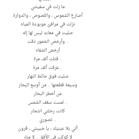
ما زلت في سفينتي
أصارع الشموس ، واللصوص ، والدوارة
نزلت في مرافئ موبوءة المياه
صليت في معابد ليس لها إله
.. وأرخص الخمور ذقت
أرخص الشفاه
.. قتلت ألف مرة
.. غرقت ألف مرة
صلبت فوق حائط النهار
وسبعة قطعتها .. من أوسع البحار
من أخطر البحار
.. لمست سقف الشمس
كانت رحلتي انتحار
.. تصوري
أتي بلا عينيك ، يا حبيبتي ، قرون
لا كوكب في الأفق .. لا منار