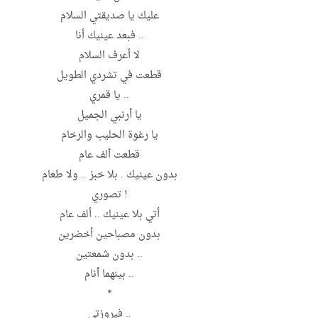
عليك يا صديقتي السلام
.. فبعد عينيك أنا
لا أعرف السلام
قطعت في تشردي الطويل
.. يا قمري
يا أرنبي الجميل
يا رغوة الحليب والرخام
قطعت ألف عام
بدون عينيك . بلا خبز .. ولا طعام
! تصوري
أتي بلا عينيك .. ألف عام
بدون مصباحين أخضرين
.. بدون شمعتين
.. بينهما أنام
*
.. فيروزتي