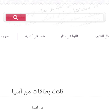
ال النثرية
قالوا في نزار
شعر في أغنية
صور نز
ثلاث بطاقات من آسيا
من آسيا