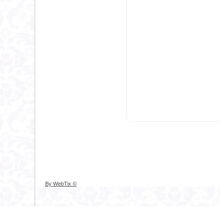
© By WebTix